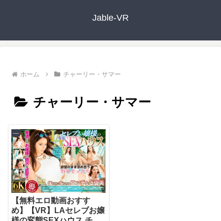
Jable-VR
ホーム
チャーリー・サマー
チャーリー・サマー
----
【無料エロ動画おすす
め】【VR】LAセレブお嬢
様の変態SEXハウス チャ