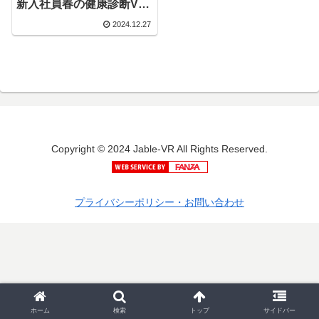
新入社員春の健康診断VR
11人290分スぺシャル ＃
2024.12.27
アナル検診＃経膣検査＃
胸部検診＃口腔検診
Copyright © 2024 Jable-VR All Rights Reserved.
プライバシーポリシー・お問い合わせ
ホーム
検索
トップ
サイドバー