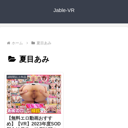
Jable-VR
ホーム
夏目あみ
夏目あみ
4時間以上作品
【無料エロ動画おすす
め】【VR】2023年度SOD