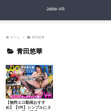
Jable-VR
ホーム
青田悠華
青田悠華
----
【無料エロ動画おすす
め】【VR】シンプルにヌ