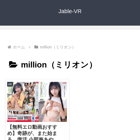
Jable-VR
ホーム
million（ミリオン）
million（ミリオン）
4K
【無料エロ動画おすす
め】奇跡が、また始ま
る。復活 小那海あや